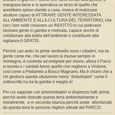
mangiava bene e si spendeva un terzo di quello che
avrebbero speso stando a casa, invece di realizzare
strutture capaci di ATTIRARE GENTE INTERESSATA
ALL'AMBIENTE E ALLA CULTURA DEL TERRITORIO, che
con i loro soldi creavano un INDOTTO in cui potevano
lavorare gente in gamba e motivata, capace anche di
collaborare alla tutela dell'ambiente e contribuire alla
vigilanza A GRATIS.
Perchè cari amici le prime sentinelle sono i cittadini, ma se
gente come me, che per lavoro si muove sempre in
montagna, è costretta ad emigrare per vivere, allora il Parco
si svuota e i vandali fanno quello che vogliono a Visitone,
così come a Pedarreto a Bosco Magnano. Ma è chiaro che a
chi gestisce questa situazione meno "disturbatori" come il
sottoscritto ha tra le gambe è meglio è!
Per cui sappiate cari amministratori vi disprezzo tutti: prima
perchè avete distrutto questa terra ambientalmente e
moralmente, e in seconda istanza perchè avete allontanato
da questa terra le persone migliori alleate del PARCO.