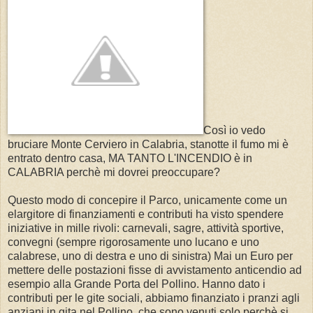
Così io vedo
bruciare Monte Cerviero in Calabria, stanotte il fumo mi è
entrato dentro casa, MA TANTO L'INCENDIO è in
CALABRIA perchè mi dovrei preoccupare?
Questo modo di concepire il Parco, unicamente come un
elargitore di finanziamenti e contributi ha visto spendere
iniziative in mille rivoli: carnevali, sagre, attività sportive,
convegni (sempre rigorosamente uno lucano e uno
calabrese, uno di destra e uno di sinistra) Mai un Euro per
mettere delle postazioni fisse di avvistamento anticendio ad
esempio alla Grande Porta del Pollino. Hanno dato i
contributi per le gite sociali, abbiamo finanziato i pranzi agli
anziani in gita nel Pollino, che sono venuti solo perchè si