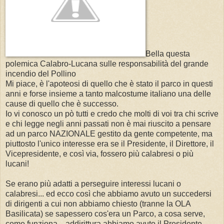
Bella questa
polemica Calabro-Lucana sulle responsabilità del grande
incendio del Pollino
Mi piace, è l'apoteosi di quello che è stato il parco in questi
anni e forse insieme a tanto malcostume italiano una delle
cause di quello che è successo.
Io vi conosco un pò tutti e credo che molti di voi tra chi scrive
e chi legge negli anni passati non è mai riuscito a pensare
ad un parco NAZIONALE gestito da gente competente, ma
piuttosto l'unico interesse era se il Presidente, il Direttore, il
Vicepresidente, e così via, fossero più calabresi o più
lucani!
Se erano più adatti a perseguire interessi lucani o
calabresi... ed ecco così che abbiamo avuto un succedersi
di dirigenti a cui non abbiamo chiesto (tranne la OLA
Basilicata) se sapessero cos'era un Parco, a cosa serve,
come funziona... addirittura abbiamo avuto il Presidente