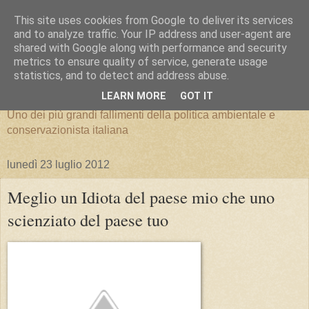
This site uses cookies from Google to deliver its services
and to analyze traffic. Your IP address and user-agent are
shared with Google along with performance and security
metrics to ensure quality of service, generate usage
Parco Nazionale del Pollino
statistics, and to detect and address abuse.
LEARN MORE
GOT IT
Uno dei più grandi fallimenti della politica ambientale e
conservazionista italiana
lunedì 23 luglio 2012
Meglio un Idiota del paese mio che uno
scienziato del paese tuo