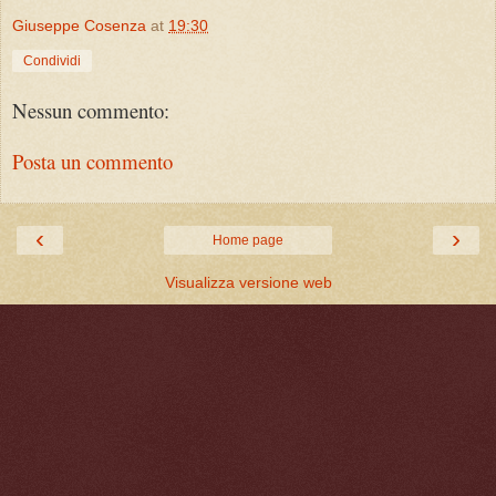
Giuseppe Cosenza
at
19:30
Condividi
Nessun commento:
Posta un commento
‹
›
Home page
Visualizza versione web