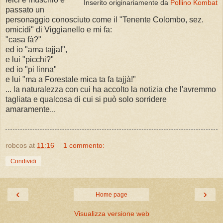
Inserito originariamente da
Pollino Kombat
passato un
personaggio conosciuto come il "Tenente Colombo, sez.
omicidi" di Viggianello e mi fa:
"casa fà?"
ed io "ama tajja!",
e lui "picchi?"
ed io "pi linna"
e lui "ma a Forestale mica ta fa tajjà!"
... la naturalezza con cui ha accolto la notizia che l'avremmo
tagliata e qualcosa di cui si può solo sorridere
amaramente...
robcos
at
11:16
1 commento:
Condividi
‹
›
Home page
Visualizza versione web