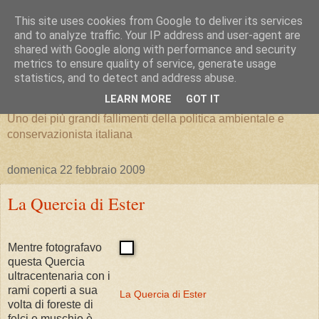
This site uses cookies from Google to deliver its services
and to analyze traffic. Your IP address and user-agent are
shared with Google along with performance and security
metrics to ensure quality of service, generate usage
Parco Nazionale del Pollino
statistics, and to detect and address abuse.
LEARN MORE
GOT IT
Uno dei più grandi fallimenti della politica ambientale e
conservazionista italiana
domenica 22 febbraio 2009
La Quercia di Ester
Mentre fotografavo
questa Quercia
ultracentenaria con i
rami coperti a sua
La Quercia di Ester
volta di foreste di
felci e muschio è