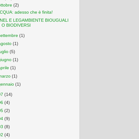
ottobre
(2)
CQUA: adesso che è finita!
NEL E LEGAMBIENTE BIOUGUALI
O BIODIVERSI
settembre
(1)
agosto
(1)
luglio
(5)
giugno
(1)
aprile
(1)
marzo
(1)
gennaio
(1)
07
(14)
06
(4)
05
(2)
04
(9)
03
(8)
02
(4)