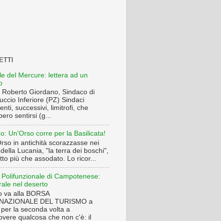
LETTI
le del Mercure: lettera ad un
o
t. Roberto Giordano, Sindaco di
uccio Inferiore (PZ) Sindaci
nti, successivi, limitrofi, che
ero sentirsi (g...
o: Un'Orso corre per la Basilicata!
rso in antichità scorazzasse nei
della Lucania, "la terra dei boschi",
tto più che assodato. Lo ricor...
 Polifunzionale di Campotenese:
rale nel deserto
co va alla BORSA
NAZIONALE DEL TURISMO a
 per la seconda volta a
vere qualcosa che non c'è: il