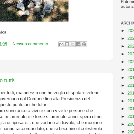
Patrim
autoriz
ARCHI
►
20
mica
►
20
3:08
Nessun commento:
►
20
►
20
►
20
►
20
►
20
 tutti!
►
20
er tutti, ma adesso non ho voglia di sputare veleno
►
20
 governano dal Comune fino alla Presidenza del
►
20
questo punto anche futuri.
►
20
oro sono ancora vivo e sono vive le persone che
 mi ammalerò e forse si ammaleranno, spero di no.
►
20
a di riposare... che vadano al diavolo, che muoiano
►
20
che hanno raccomandato, che si becchino il colesterolo
▼
20