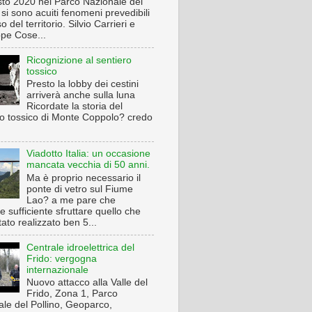
sto 2020 nel Parco Nazionale del
 si sono acuiti fenomeni prevedibili
o del territorio. Silvio Carrieri e
pe Cose...
Ricognizione al sentiero
tossico
Presto la lobby dei cestini
arriverà anche sulla luna
Ricordate la storia del
ro tossico di Monte Coppolo? credo
Viadotto Italia: un occasione
mancata vecchia di 50 anni.
Ma è proprio necessario il
ponte di vetro sul Fiume
Lao? a me pare che
 sufficiente sfruttare quello che
tato realizzato ben 5...
Centrale idroelettrica del
Frido: vergogna
internazionale
Nuovo attacco alla Valle del
Frido, Zona 1, Parco
ale del Pollino, Geoparco,