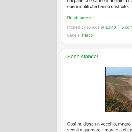
dal pane che hanno mangiato a tra
opere inutili che hanno costruito.
Read more »
Posted by
robcos
at
19:49
9 co
Labels:
Parco
Sono stanco!
Così mi disse un vecchio, magro e
seduti a guardare il mare e a ch