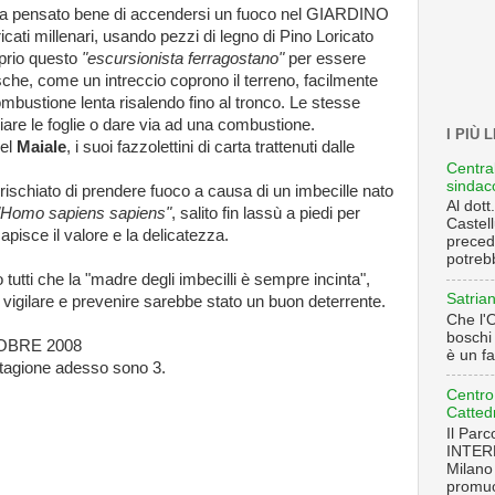
 ha pensato bene di accendersi un fuoco nel GIARDINO
ricati millenari, usando pezzi di legno di Pino Loricato
oprio questo
"escursionista ferragostano"
per essere
tesche, come un intreccio coprono il terreno, facilmente
mbustione lenta risalendo fino al tronco. Le stesse
iare le foglie o dare via ad una combustione.
I PIÙ 
del
Maiale
, i suoi fazzolettini di carta trattenuti dalle
Centra
sindac
rischiato di prendere fuoco a causa di un imbecille nato
Al dot
"Homo sapiens sapiens"
, salito fin lassù a piedi per
Castell
pisce il valore e la delicatezza.
precede
potrebb
tutti che la "madre degli imbecilli è sempre incinta",
Satrian
a vigilare e prevenire sarebbe stato un buon deterrente.
Che l'O
boschi 
OBRE 2008
è un fa
 stagione adesso sono 3.
Centro
Catted
Il Par
INTER
Milano
promuo