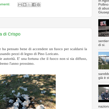
In Ago
mmenti:
Pollino
di abus
Giusep
ra di Crispo
sentie
di si.
e ha pensato bene di accendere un fuoco per scaldarsi la
, usando pezzi di legno di Pino Loricato.
e autorità. E' una fortuna che il fuoco non si sia diffuso,
vedremo l'anno prossimo.
sarebbe
già è s
nazion