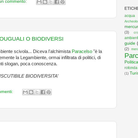
un commento:
ETICH
acqua
Archeolo
mercu
(3)
cr
ambient
OUGUALI O BIODIVERSI
guide
(2)
mer
biente scivola... Diceva l'alchimista
Paracelso
"è la
Par
mente la Legambiente, ormai infiltrata di politici, di
Politic
 tanti slogan, poca conoscenza.
rotonda
Tur
(1)
SCUTIBILE BIODIVERSITA’
mmenti: