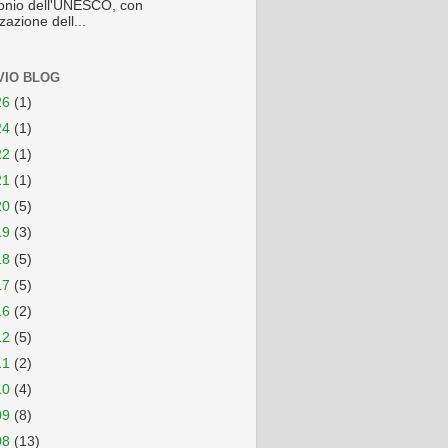
onio dell'UNESCO, con
zazione dell...
VIO BLOG
26
(1)
24
(1)
22
(1)
21
(1)
20
(5)
19
(3)
18
(5)
17
(5)
16
(2)
12
(5)
11
(2)
10
(4)
09
(8)
08
(13)