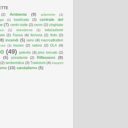
ETTE
Ambiente
(9)
(2)
arbereshe
(1)
centrale del
basilicata
(3)
gia
(1)
re
(7)
centri visite
(2)
cervo
(2)
cinghiale
educazione
aco
(1)
dolcedorme
(1)
ale
(2)
Fauna
(4)
ferrovia
(2)
frido
(2)
(8)
incendi
(5)
laino
(4)
macroattrattori
museo
(2)
natura
(2)
OLA
(4)
cure
(1)
co
(49)
petrolio
(3)
pino loricato
(2)
a
(5)
Riflessioni
(8)
presidente
(2)
(2)
sentieristica
(3)
Tradizioni
(4)
trasporti
ismo
(10)
vandalismo
(5)