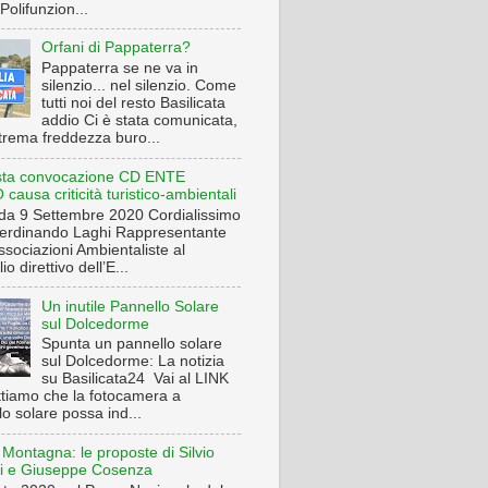
Polifunzion...
Orfani di Pappaterra?
Pappaterra se ne va in
silenzio... nel silenzio. Come
tutti noi del resto Basilicata
addio Ci è stata comunicata,
trema freddezza buro...
sta convocazione CD ENTE
ausa criticità turistico-ambientali
a 9 Settembre 2020 Cordialissimo
Ferdinando Laghi Rappresentante
ssociazioni Ambientaliste al
io direttivo dell’E...
Un inutile Pannello Solare
sul Dolcedorme
Spunta un pannello solare
sul Dolcedorme: La notizia
su Basilicata24 Vai al LINK
iamo che la fotocamera a
o solare possa ind...
 Montagna: le proposte di Silvio
ri e Giuseppe Cosenza