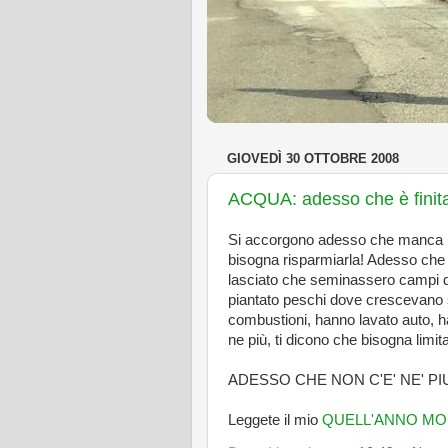
GIOVEDÌ 30 OTTOBRE 2008
ACQUA: adesso che è finit
Si accorgono adesso che manca l'
bisogna risparmiarla! Adesso che
lasciato che seminassero campi d
piantato peschi dove crescevano s
combustioni, hanno lavato auto, h
ne più, ti dicono che bisogna limit
ADESSO CHE NON C'E' NE' PIU'
Leggete il mio
QUELL'ANNO MOR