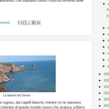
dimento, che sbattano contro i muri di cemento delle
▼
A
E
mmenti:
►
►
►
►
►
►
►
►
20
►
20
►
20
►
20
Le falesie del Devon
►
20
 rugoso, dai capelli bianchi, mentre ce ne stavamo
►
20
iacchierare di questo mondo nuovo che avanza, a Berry