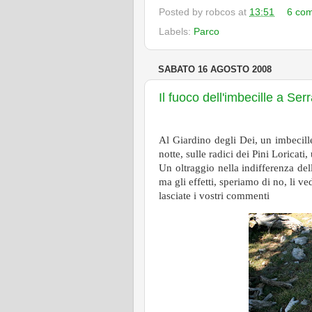
Posted by
robcos
at
13:51
6 co
Labels:
Parco
SABATO 16 AGOSTO 2008
Il fuoco dell'imbecille a Ser
Al Giardino degli Dei, un imbecill
notte, sulle radici dei Pini Loricati
Un oltraggio nella indifferenza dell
ma gli effetti, speriamo di no, li 
lasciate i vostri commenti