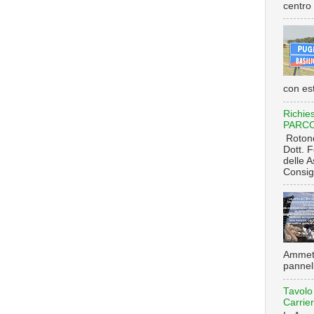
centro 
con es
Richie
PARCO c
Rotond
Dott. 
delle A
Consigl
Ammett
pannell
Tavolo
Carrie